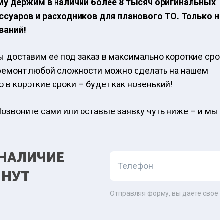
му держим в наличии более 8 тысяч оригинальных
ссуаров и расходников для планового ТО. Только н
ваний!
Мы доставим её под заказ в максимально короткие ср
ли ремонт любой сложности можно сделать на нашем
o в короткие сроки – будет как новенький!
звоните сами или оставьте заявку чуть ниже – и мы
 НАЛИЧИЕ
Телефон
ИНУТ
Отправляя форму, вы даете свое