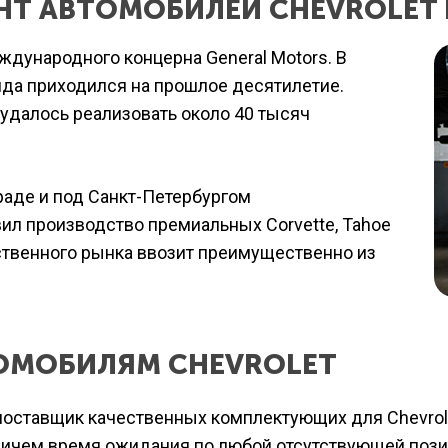
Т АВТОМОБИЛЕЙ CHEVROLET В
ждународного концерна General Motors. В
нда приходился на прошлое десятилетие.
удалось реализовать около 40 тысяч
граде и под Санкт-Петербургом
ил производство премиальных Corvette, Tahoe
ественного рынка ввозит преимущественно из
ТОМОБИЛЯМ CHEVROLET
поставщик качественных комплектующих для Chevrol
 причем время ожидания по любой отсутствующей поз